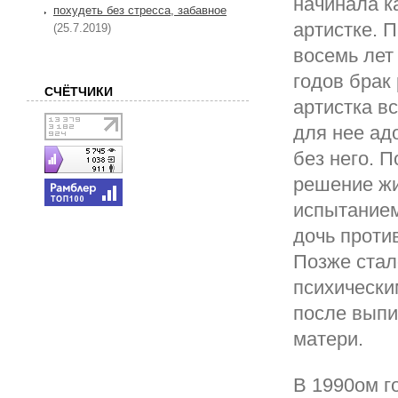
начинала к
похудеть без стресса, забавное
артистке. 
(25.7.2019)
восемь лет
годов брак
СЧЁТЧИКИ
артистка в
для нее ад
без него. 
решение жи
испытанием
дочь проти
Позже стал
психически
после выпи
матери.
В 1990ом г