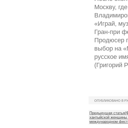
Москву, гд
Владимиро
«Играй, му
Гран-при ф
Продюсер п
выбор на 
русское им
(Григорий 
ОПУБЛИКОВАНО В Р
Предыдущая статья(Ф
хантыйской женщины 
международном фести