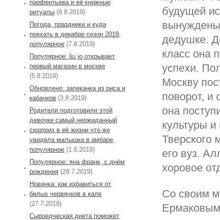
парфентьева и её книжные
будущей ис
ритуалы
(9.8.2019)
вынуждены 
Погода, праздники и куда
поехать в декабре сезон 2019,
дедушке. Д
популярное
(7.8.2019)
класс она 
Популярное: liu jo открывает
успехи. По
первый магазин в москве
(5.8.2019)
Москву пос
Обновлено: запеканка из риса и
поворот, и
кабачков
(3.8.2019)
она поступ
Родители подготовили этой
девочке самый неожиданный
культуры и
сюрприз в её жизни что же
Тверского 
увидела малышка в амбаре,
популярное
(1.8.2019)
его вуз. Ал
Популярное: яна франк, с днём
хоровое от
рождения
(29.7.2019)
Новинка: как избавиться от
Со своим м
белых червячков в кале
(27.7.2019)
Ермаковым 
Сыроедческая диета поможет