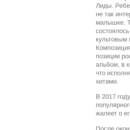
Лиды. Ребе
не так инт
малышке. 
состоялось 
культовым 
Композиция
позиции ро
альбом, в 
что исполн
хитами.
В 2017 год
популярног
жалеет о ег
После окон