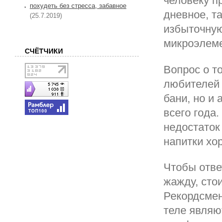
человеку п
похудеть без стресса, забавное
дневное, та
(25.7.2019)
избыточную
микроэлеме
СЧЁТЧИКИ
Вопрос о то
любителей 
бани, но и
всего года
недостаток
напитки хо
Чтобы отве
жажду, сто
Рекордсмен
теле являю