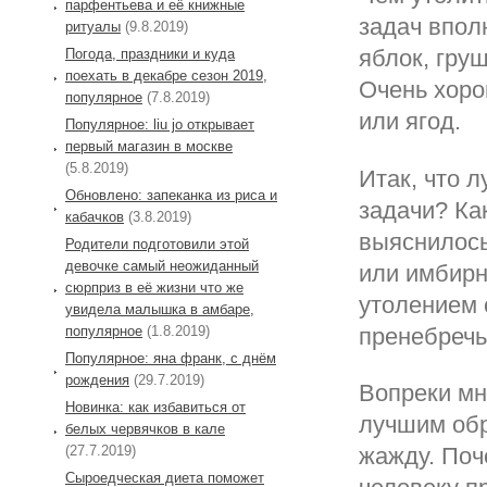
парфентьева и её книжные
задач впол
ритуалы
(9.8.2019)
яблок, гру
Погода, праздники и куда
поехать в декабре сезон 2019,
Очень хоро
популярное
(7.8.2019)
или ягод.
Популярное: liu jo открывает
первый магазин в москве
(5.8.2019)
Итак, что 
Обновлено: запеканка из риса и
задачи? Ка
кабачков
(3.8.2019)
выяснилось
Родители подготовили этой
девочке самый неожиданный
или имбирн
сюрприз в её жизни что же
утолением 
увидела малышка в амбаре,
популярное
(1.8.2019)
пренебречь
Популярное: яна франк, с днём
рождения
(29.7.2019)
Вопреки мн
Новинка: как избавиться от
лучшим обр
белых червячков в кале
(27.7.2019)
жажду. Поч
Сыроедческая диета поможет