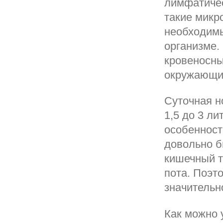
лимфатичес
такие микр
необходимы
организме.
кровеносны
окружающих
Суточная н
1,5 до 3 ли
особенност
довольно б
кишечный т
пота. Поэт
значительн
Как можно 