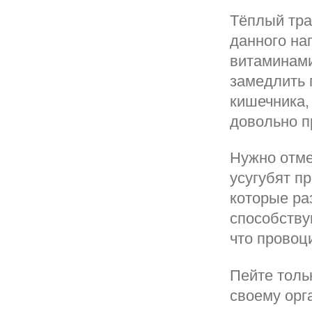
Тёплый тра
данного на
витаминами
замедлить 
кишечника,
довольно п
Нужно отме
усугубят п
которые ра
способству
что провоц
Пейте толь
своему орг