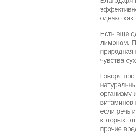
Благодаря 
эффективно
однако как
Есть ещё о
лимоном. П
природная 
чувства сух
Говоря про
натуральны
организму 
витаминов 
если речь 
которых от
прочие вре