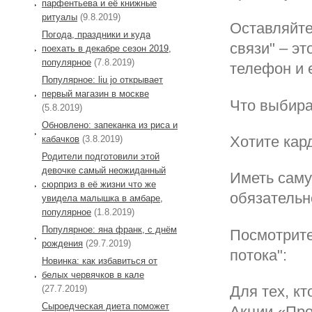
парфентьева и её книжные
ритуалы
(9.8.2019)
Оставляйте
Погода, праздники и куда
связи" – э
поехать в декабре сезон 2019,
популярное
(7.8.2019)
телефон и 
Популярное: liu jo открывает
первый магазин в москве
Что выбирае
(5.8.2019)
Обновлено: запеканка из риса и
Хотите кар
кабачков
(3.8.2019)
Родители подготовили этой
девочке самый неожиданный
Иметь саму
сюрприз в её жизни что же
обязательн
увидела малышка в амбаре,
популярное
(1.8.2019)
Популярное: яна франк, с днём
Посмотрите
рождения
(29.7.2019)
потока":
Новинка: как избавиться от
белых червячков в кале
Для тех, к
(27.7.2019)
Сыроедческая диета поможет
Акции «Про