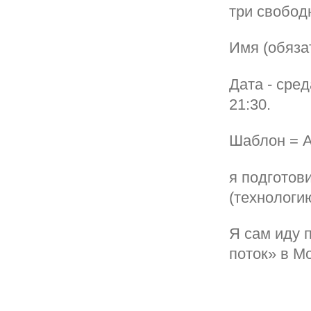
три свобод
Имя (обяза
Дата - сред
21:30.
Шаблон = 
я подготов
(технологию
Я сам иду 
поток» в М